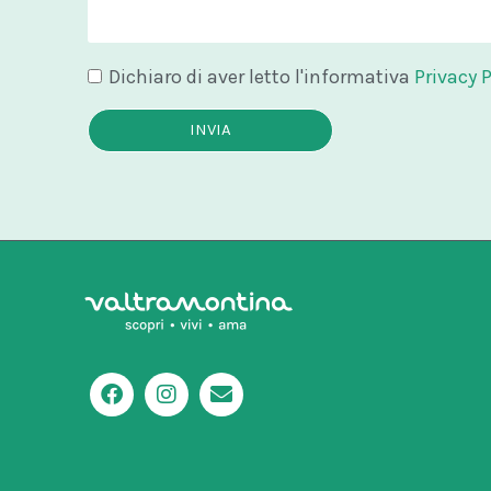
Dichiaro di aver letto l'informativa
Privacy P
INVIA
F
I
E
a
n
n
c
s
v
e
t
e
b
a
l