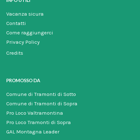
INFO UTILI
o
r
p
k
a
e
m
Vacanza sicura
Contatti
Come raggiungerci
Privacy Policy
Credits
PROMOSSO DA
Comune di Tramonti di Sotto
Comune di Tramonti di Sopra
Pro Loco Valtramontina
Pro Loco Tramonti di Sopra
GAL Montagna Leader