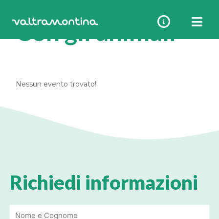
Vai
al
Con gli animali
contenuto
Nessun evento trovato!
Richiedi informazioni