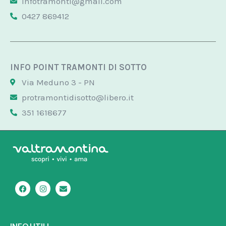
infotramonti@gmail.com
0427 869412
INFO POINT TRAMONTI DI SOTTO
Via Meduno 3 - PN
protramontidisotto@libero.it
351 1618677
F
I
E
a
n
n
c
s
v
e
t
e
b
a
l
o
g
o