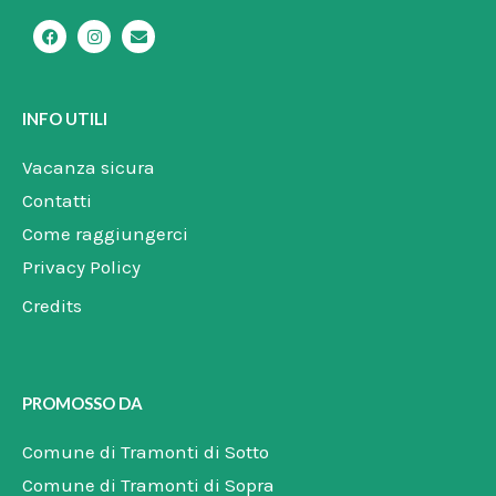
F
I
E
a
n
n
c
s
v
e
t
e
b
a
l
o
g
o
INFO UTILI
o
r
p
k
a
e
m
Vacanza sicura
Contatti
Come raggiungerci
Privacy Policy
Credits
PROMOSSO DA
Comune di Tramonti di Sotto
Comune di Tramonti di Sopra