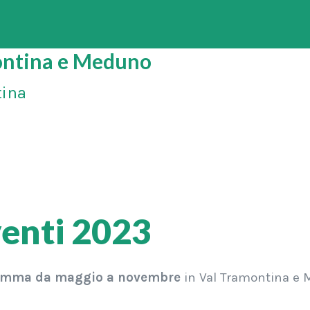
montina e Meduno
tina
venti 2023
ramma da maggio a novembre
in Val Tramontina e M