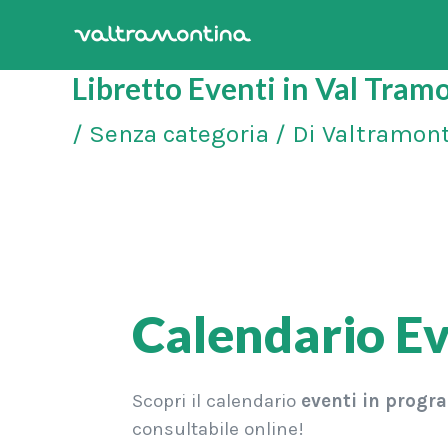
Vai
al
Libretto Eventi in Val Tra
contenuto
/
Senza categoria
/ Di
Valtramon
Calendario E
Scopri il calendario
eventi in prog
consultabile online!