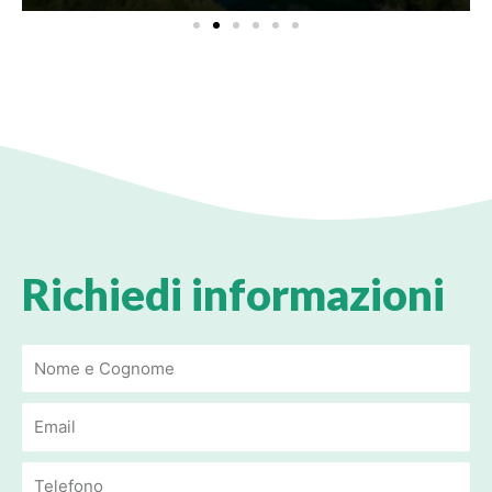
i
o
u
s
Richiedi informazioni
Email
Email