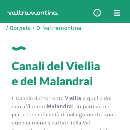
Vai
al
Canali del Viellia e del Malandrai
contenuto
/
Borgate
/ Di
Valtramontina
Canali del Viellia
e del Malandrai
Il Canale del torrente
Viellia
e quello del
suo affluente
Malandrai
, in particolare
per le loro difficoltà di collegamento, sono
due dei meno sfruttati della Val