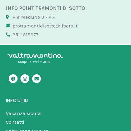
INFO POINT TRAMONTI DI SOTTO
Via Meduno 3 - PN
protramontidisotto@libero.it
351 1618677
F
I
E
a
n
n
c
s
v
e
t
e
b
a
l
o
g
o
INFO UTILI
o
r
p
k
a
e
m
Vacanza sicura
Contatti
Come raggiungerci