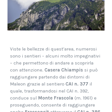
Viste le bellezze di quest’area, numerosi
sono i sentieri – alcuni molto impegnativi
– che permettono di andare a scoprirla
con attenzione.
Casera Chiampis
si può
raggiungere partendo dai dintorni di
Maleon grazie al sentiero
CAI n. 377
il
quale, trasformandosi nel CAI n. 392,
conduce sul
Monte Frascola
(m. 1961) e
proseguendo, consente di raggiungere
anche
Frassaneit
attraverso il
CAI n. 386
.