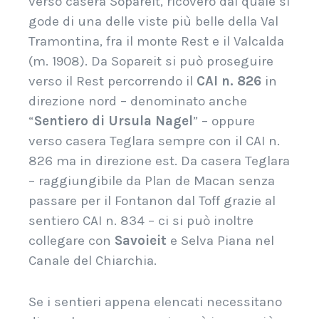
verso casera Sopareit, ricovero dal quale si
gode di una delle viste più belle della Val
Tramontina, fra il monte Rest e il Valcalda
(m. 1908). Da Sopareit si può proseguire
verso il Rest percorrendo il
CAI n. 826
in
direzione nord – denominato anche
“
Sentiero di Ursula Nagel
” – oppure
verso casera Teglara sempre con il CAI n.
826 ma in direzione est. Da casera Teglara
– raggiungibile da Plan de Macan senza
passare per il Fontanon dal Toff grazie al
sentiero CAI n. 834 – ci si può inoltre
collegare con
Savoieit
e Selva Piana nel
Canale del Chiarchia.
Se i sentieri appena elencati necessitano