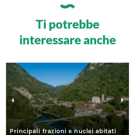
Ti potrebbe
interessare anche
P
N
r
e
e
x
v
t
Principali frazioni e nuclei abitati