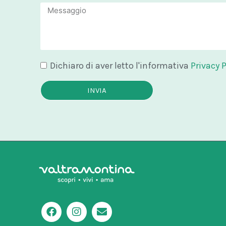
Message
Dichiaro di aver letto l'informativa
Privacy P
INVIA
F
I
E
a
n
n