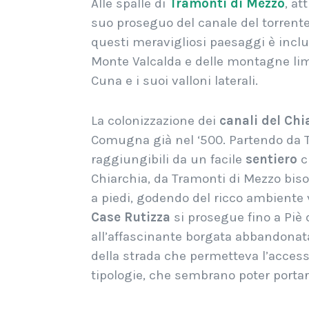
Alle spalle di
Tramonti di Mezzo
, at
suo proseguo del canale del torrente
questi meravigliosi paesaggi è inclu
Monte Valcalda e delle montagne limit
Cuna e i suoi valloni laterali.
La colonizzazione dei
canali del Chi
Comugna già nel ‘500.
Partendo da T
raggiungibili da un facile
sentiero
c
Chiarchia, da Tramonti di Mezzo bis
a piedi, godendo del ricco ambiente 
Case Rutizza
si prosegue fino a Piè d
all’affascinante borgata abbandonata
della strada che permetteva l’accesso 
tipologie, che sembrano poter portare