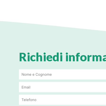
u
s
Richiedi inform
Email
Email