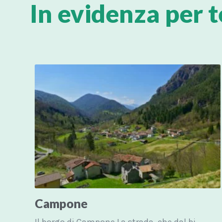
In evidenza per t
Campone
Il borgo di Campone La strada, che dal bivio del lago di...