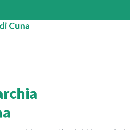
 di Cuna
archia
na