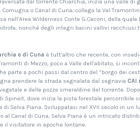
traversata dal torrente Chiarchia, inizia una valle di
 Comugna o Canal di Cuna, collega la Val Tramontina
sa nell’Area Wilderness Conte G.Ceconi, della quale 
rofe, nonché degli integri bacini vallivi racchiusi 
archia e di Cuna
è tutt’altro che recente, con insedi
ramonti di Mezzo, poco a Valle dell’abitato, si incon
he parte a pochi passi dal centro del “borgo dei cest
ogna prendere la strada segnalata dal segnavia
CAI 
vegetale e delle pozze smeraldine del torrente.
Dopo 
i Spineit, dove inizia la pista forestale percorribil
 di Selva Piana. Sviluppatasi nel XVII secolo in un l
al Canal di Cuna, Selva Piana è un intricato distribuir
 il visitatore in epoche lontane.