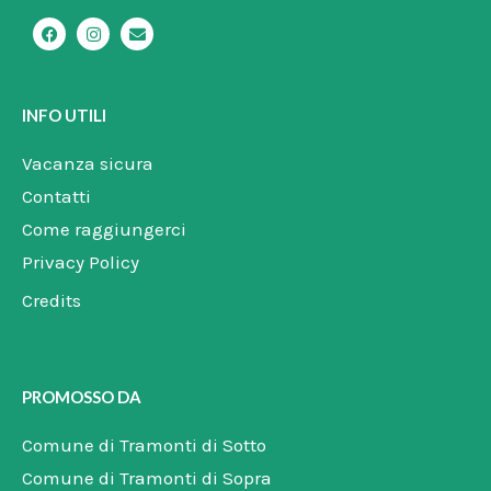
F
I
E
a
n
n
c
s
v
e
t
e
b
a
l
o
g
o
INFO UTILI
o
r
p
k
a
e
m
Vacanza sicura
Contatti
Come raggiungerci
Privacy Policy
Credits
PROMOSSO DA
Comune di Tramonti di Sotto
Comune di Tramonti di Sopra