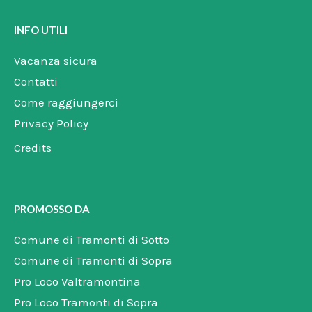
e
t
e
b
a
l
o
g
o
INFO UTILI
o
r
p
k
a
e
m
Vacanza sicura
Contatti
Come raggiungerci
Privacy Policy
Credits
PROMOSSO DA
Comune di Tramonti di Sotto
Comune di Tramonti di Sopra
Pro Loco Valtramontina
Pro Loco Tramonti di Sopra