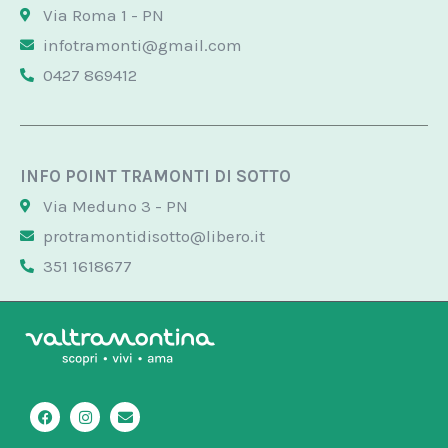
Via Roma 1 - PN
infotramonti@gmail.com
0427 869412
INFO POINT TRAMONTI DI SOTTO
Via Meduno 3 - PN
protramontidisotto@libero.it
351 1618677
F
I
E
a
n
n
c
s
v