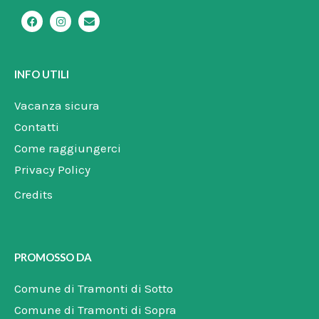
F
I
E
a
n
n
c
s
v
e
t
e
b
a
l
o
g
o
INFO UTILI
o
r
p
k
a
e
m
Vacanza sicura
Contatti
Come raggiungerci
Privacy Policy
Credits
PROMOSSO DA
Comune di Tramonti di Sotto
Comune di Tramonti di Sopra