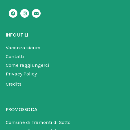
F
I
E
a
n
n
c
s
v
e
t
e
b
a
l
o
g
o
INFO UTILI
o
r
p
k
a
e
m
Vacanza sicura
Contatti
Come raggiungerci
Privacy Policy
Credits
PROMOSSO DA
Comune di Tramonti di Sotto