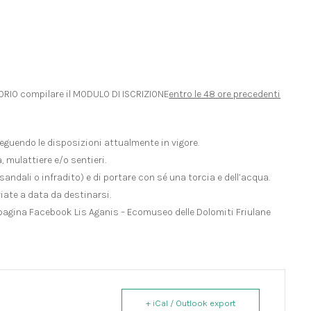
TORIO compilare il MODULO DI ISCRIZIONE
entro le 48 ore precedenti
seguendo le disposizioni attualmente in vigore.
, mulattiere e/o sentieri.
sandali o infradito) e di portare con sé una torcia e dell’acqua.
iate a data da destinarsi.
a pagina Facebook Lis Aganis – Ecomuseo delle Dolomiti Friulane
+ iCal / Outlook export