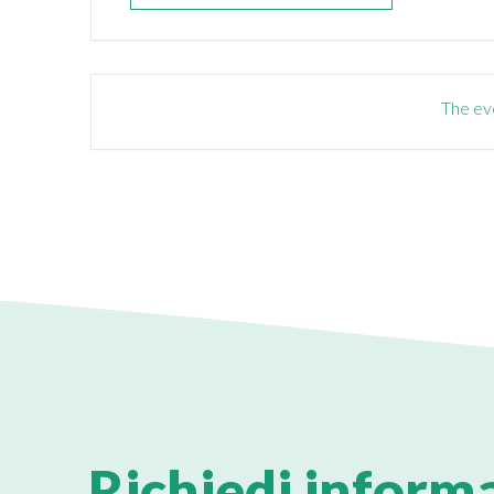
The eve
Richiedi inform