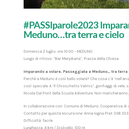
#PASSIparole2023 Imparand
Meduno…tra terra e cielo
Domenica 2 luglio, ore 10.00 – MEDUNO
Luogo di ritrovo: “Bar Merydiana”, Piazza della Chiesa
Imparando a volare. Passeggiata a Meduno… tra terra e
Perchè a Meduno è così bello volare? Che cosa c’è “nell’aria
così speciale. A “Il Chioschetto Valinis”, gonfiaggi di vele, 
Nicola Dal Pont della Scuola Adventure. Non mancheranno
In collaborazione con: Comune di Meduno, Cooperativa di
Contatto per questa escursione: Anna Iogna Prat 338 35
Difficoltà: facile
Lunghezza: 4 km / Dislivello: 100 m