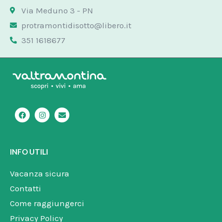
Via Meduno 3 - PN
protramontidisotto@libero.it
351 1618677
F
I
E
a
n
n
c
s
v
e
t
e
b
a
l
o
g
o
INFO UTILI
o
r
p
k
a
e
m
Vacanza sicura
Contatti
Come raggiungerci
Privacy Policy