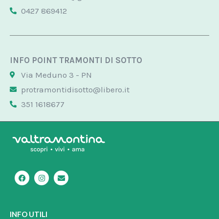
0427 869412
INFO POINT TRAMONTI DI SOTTO
Via Meduno 3 - PN
protramontidisotto@libero.it
351 1618677
F
I
E
a
n
n
c
s
v
e
t
e
b
a
l
o
g
o
INFO UTILI
o
r
p