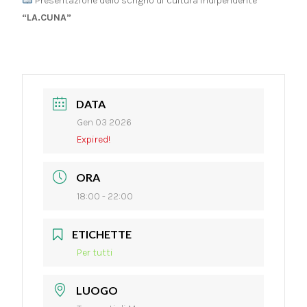
Presentazione dello scrigno di cultura indipendente
“LA.CUNA”
DATA
Gen 03 2026
Expired!
ORA
18:00 - 22:00
ETICHETTE
Per tutti
LUOGO