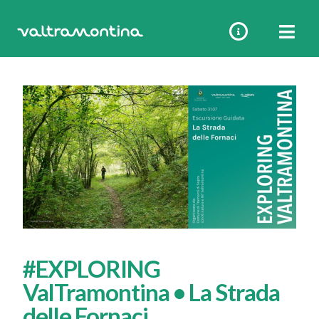
Vai
al
contenuto
#EXPLORING
ValTramontina • La Strada
delle Fornaci