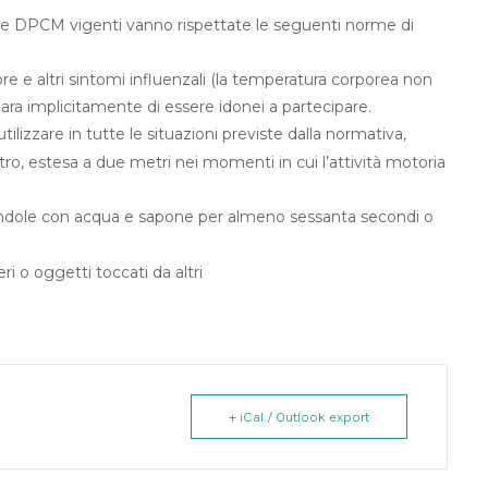
d-19 e DPCM vigenti vanno rispettate le seguenti norme di
bbre e altri sintomi influenzali (la temperatura corporea non
hiara implicitamente di essere idonei a partecipare.
ilizzare in tutte le situazioni previste dalla normativa,
ro, estesa a due metri nei momenti in cui l’attività motoria
nandole con acqua e sapone per almeno sessanta secondi o
ri o oggetti toccati da altri
+ iCal / Outlook export