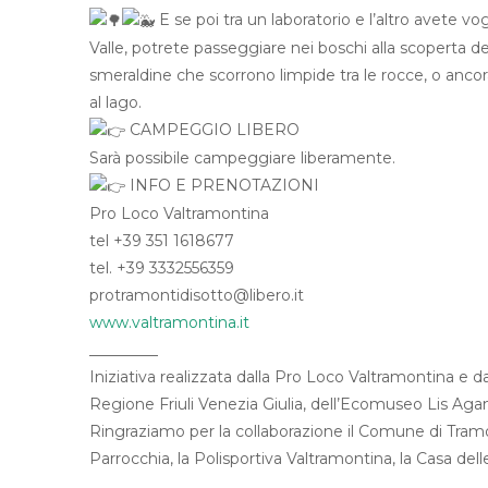
E se poi tra un laboratorio e l’altro avete v
Valle, potrete passeggiare nei boschi alla scoperta d
smeraldine che scorrono limpide tra le rocce, o ancora
al lago.
CAMPEGGIO LIBERO
Sarà possibile campeggiare liberamente.
INFO E PRENOTAZIONI
Pro Loco Valtramontina
tel +39 351 1618677
tel. +39 3332556359
protramontidisotto@libero.it
www.valtramontina.it
_________
Iniziativa realizzata dalla Pro Loco Valtramontina e 
Regione Friuli Venezia Giulia, dell’Ecomuseo Lis Aga
Ringraziamo per la collaborazione il Comune di Tramo
Parrocchia, la Polisportiva Valtramontina, la Casa delle
_________