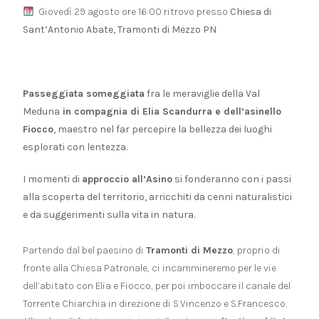
Giovedì 29 agosto ore 16:00 ritrovo presso
Chiesa di
Sant’Antonio Abate, Tramonti di Mezzo PN
Passeggiata someggiata
fra le meraviglie della Val
Meduna
in compagnia di Elia Scandurra e dell’asinello
Fiocco
, maestro nel far percepire la bellezza dei luoghi
esplorati con lentezza.
I momenti di
approccio all’Asino
si fonderanno con i passi
alla scoperta del territorio, arricchiti da cenni naturalistici
e da suggerimenti sulla vita in natura.
Partendo dal bel paesino di
Tramonti di Mezzo
, proprio di
fronte alla Chiesa Patronale, ci incammineremo per le vie
dell’abitato con Elia e Fiocco, per poi imboccare il canale del
Torrente Chiarchia in direzione di S.Vincenzo e S.Francesco.