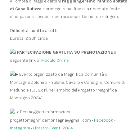
All’ombra di faggi e carpini
raggiungeremo l’antico abitato
di Case Rutizza
e proseguiremo fino alla rinomata fonte
d’acqua pura, per poi rientrare dopo il benefico refrigerio.
Difficoltà: adatto a tutti
Durata: 2:30h circa
PARTECIPAZIONE GRATUITA SU PRENOTAZIONE
al
seguente link al
Modulo Online
Evento organizzato da Magnifica Comunità di
Montagna Dolomiti Friulane, Cavallo e Cansiglio, Comune di
Meduno e TEF, S.c.r.l. nell’ambito del Progetto “Magnifica
Montagna 2024”
Per maggiori informazioni
progettomagnificamontagna@gmail.com •
Facebook
•
Instagram
•
Libretto Eventi 2024