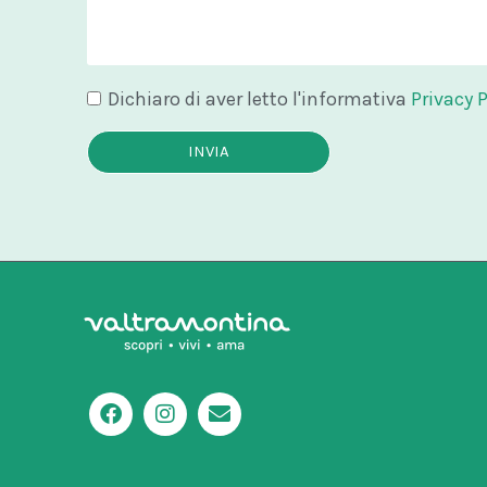
Dichiaro di aver letto l'informativa
Privacy P
INVIA
F
I
E
a
n
n
c
s
v
e
t
e