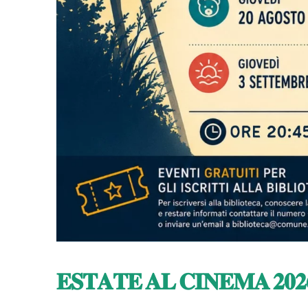
𝐄𝐒𝐓𝐀𝐓𝐄 𝐀𝐋 𝐂𝐈𝐍𝐄𝐌𝐀 𝟐𝟎𝟐