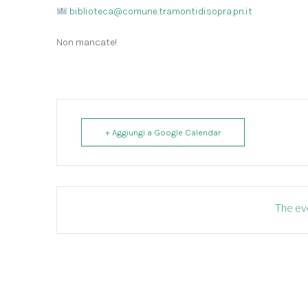
biblioteca@comune.tramontidisopra.pn.it
Non mancate!
+ Aggiungi a Google Calendar
The eve