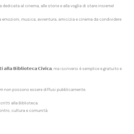
estiva dedicata al cinema, alle storie e alla voglia di stare insieme!
sei serate tra emozioni, musica, avventura, amicizia e cinema da condividere
𝗰𝗿𝗶𝘁𝘁𝗶 𝗮𝗹𝗹𝗮 𝗕𝗶𝗯𝗹𝗶𝗼𝘁𝗲𝗰𝗮 𝗖𝗶𝘃𝗶𝗰𝗮, ma iscriversi è semplice e gratuito e
i film non possono essere diffusi pubblicamente.
ritti alla Biblioteca.
ontro, cultura e comunità.