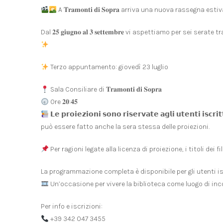
A 𝐓𝐫𝐚𝐦𝐨𝐧𝐭𝐢 𝐝𝐢 𝐒𝐨𝐩𝐫𝐚 arriva una nuova rassegna 
Dal 𝟐𝟓 𝐠𝐢𝐮𝐠𝐧𝐨 𝐚𝐥 𝟑 𝐬𝐞𝐭𝐭𝐞𝐦𝐛𝐫𝐞 vi aspettiamo per 
Terzo appuntamento: giovedì 23 luglio
Sala Consiliare di 𝐓𝐫𝐚𝐦𝐨𝐧𝐭𝐢 𝐝𝐢 𝐒𝐨𝐩𝐫𝐚
Ore 𝟐𝟎:𝟒𝟓
𝗟𝗲 𝗽𝗿𝗼𝗶𝗲𝘇𝗶𝗼𝗻𝗶 𝘀𝗼𝗻𝗼 𝗿𝗶𝘀𝗲𝗿𝘃𝗮𝘁𝗲 𝗮𝗴𝗹𝗶 𝘂𝘁𝗲𝗻𝘁𝗶 𝗶𝘀
può essere fatto anche la sera stessa delle proiezioni.
Per ragioni legate alla licenza di proiezione, i titoli de
La programmazione completa è disponibile per gli utenti isc
Un’occasione per vivere la biblioteca come luogo di inc
Per info e iscrizioni:
+39 342 047 3455